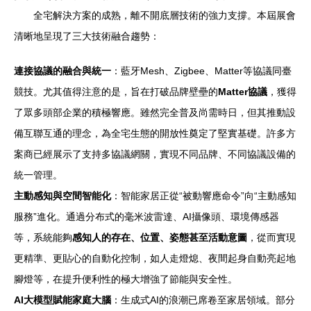
全宅解決方案的成熟，離不開底層技術的強力支撐。本屆展會
清晰地呈現了三大技術融合趨勢：
連接協議的融合與統一
：藍牙Mesh、Zigbee、Matter等協議同臺
競技。尤其值得注意的是，旨在打破品牌壁壘的
Matter協議
，獲得
了眾多頭部企業的積極響應。雖然完全普及尚需時日，但其推動設
備互聯互通的理念，為全宅生態的開放性奠定了堅實基礎。許多方
案商已經展示了支持多協議網關，實現不同品牌、不同協議設備的
統一管理。
主動感知與空間智能化
：智能家居正從“被動響應命令”向“主動感知
服務”進化。通過分布式的毫米波雷達、AI攝像頭、環境傳感器
等，系統能夠
感知人的存在、位置、姿態甚至活動意圖
，從而實現
更精準、更貼心的自動化控制，如人走燈熄、夜間起身自動亮起地
腳燈等，在提升便利性的極大增強了節能與安全性。
AI大模型賦能家庭大腦
：生成式AI的浪潮已席卷至家居領域。部分