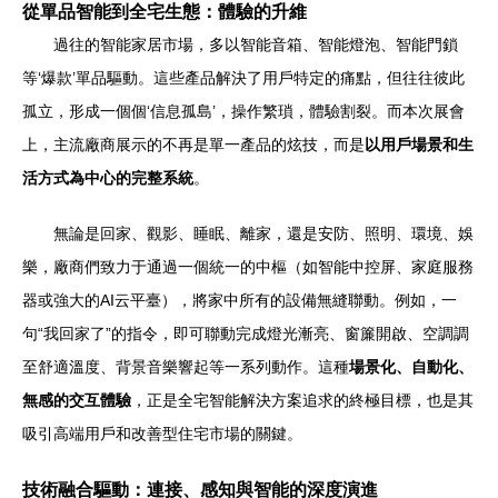
從單品智能到全宅生態：體驗的升維
過往的智能家居市場，多以智能音箱、智能燈泡、智能門鎖
等‘爆款’單品驅動。這些產品解決了用戶特定的痛點，但往往彼此
孤立，形成一個個‘信息孤島’，操作繁瑣，體驗割裂。而本次展會
上，主流廠商展示的不再是單一產品的炫技，而是
以用戶場景和生
活方式為中心的完整系統
。
無論是回家、觀影、睡眠、離家，還是安防、照明、環境、娛
樂，廠商們致力于通過一個統一的中樞（如智能中控屏、家庭服務
器或強大的AI云平臺），將家中所有的設備無縫聯動。例如，一
句“我回家了”的指令，即可聯動完成燈光漸亮、窗簾開啟、空調調
至舒適溫度、背景音樂響起等一系列動作。這種
場景化、自動化、
無感的交互體驗
，正是全宅智能解決方案追求的終極目標，也是其
吸引高端用戶和改善型住宅市場的關鍵。
技術融合驅動：連接、感知與智能的深度演進