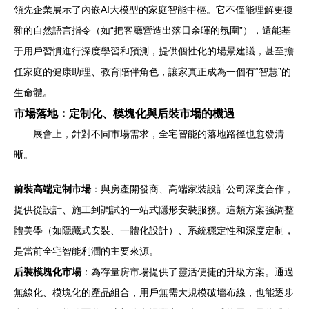
領先企業展示了內嵌AI大模型的家庭智能中樞。它不僅能理解更復
雜的自然語言指令（如“把客廳營造出落日余暉的氛圍”），還能基
于用戶習慣進行深度學習和預測，提供個性化的場景建議，甚至擔
任家庭的健康助理、教育陪伴角色，讓家真正成為一個有“智慧”的
生命體。
市場落地：定制化、模塊化與后裝市場的機遇
展會上，針對不同市場需求，全宅智能的落地路徑也愈發清
晰。
前裝高端定制市場
：與房產開發商、高端家裝設計公司深度合作，
提供從設計、施工到調試的一站式隱形安裝服務。這類方案強調整
體美學（如隱藏式安裝、一體化設計）、系統穩定性和深度定制，
是當前全宅智能利潤的主要來源。
后裝模塊化市場
：為存量房市場提供了靈活便捷的升級方案。通過
無線化、模塊化的產品組合，用戶無需大規模破墻布線，也能逐步