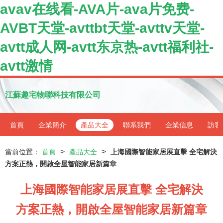
avav在线看-AVA片-ava片免费-
AVBT天堂-avttbt天堂-avttv天堂-
avtt成人网-avtt东京热-avtt福利社-
avtt激情
江蘇趣宅物聯科技有限公司
首頁
企業簡介
產品大全
聯系我們
企業信息
訪客
>
>
當前位置：
首頁
產品大全
上海國際智能家居展直擊 全宅解決
方案正熱，開啟全屋智能家居新篇章
上海國際智能家居展直擊 全宅解決
方案正熱，開啟全屋智能家居新篇章