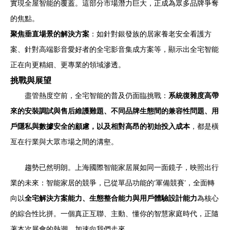
實現全屋智能的覆蓋。這部分市場潛力巨大，正成為眾多品牌爭奪
的焦點。
聚焦垂直場景的解決方案
：如針對銀發族的居家養老安全看護方
案、針對高端影音愛好者的全宅影音集成方案等，顯示出全宅智能
正在向更精細、更專業的領域滲透。
挑戰與展望
盡管熱度空前，全宅智能的普及仍面臨挑戰：
系統復雜度高帶
來的安裝調試與售后維護難題、不同品牌生態間的兼容性問題、用
戶隱私與數據安全的顧慮，以及相對高昂的初始投入成本
，都是橫
亙在行業與大眾市場之間的溝壑。
趨勢已然明朗。上海國際智能家居展如同一面鏡子，映照出行
業的未來：智能家居的競爭，已從單品功能的‘軍備競賽’，全面轉
向以
全宅解決方案能力、生態整合能力與用戶體驗設計能力
為核心
的綜合性比拼。一個真正互聯、主動、懂你的智慧家庭時代，正隨
著本次展會的熱潮，加速向我們走來。